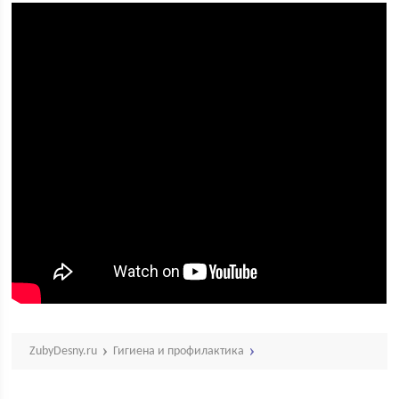
ZubyDesny.ru
Гигиена и профилактика