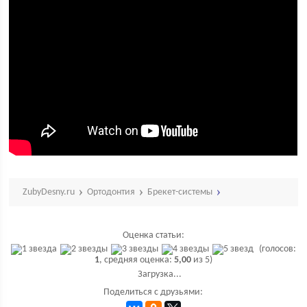
ZubyDesny.ru
Ортодонтия
Брекет-системы
Оценка статьи:
(голосов:
1
, средняя оценка:
5,00
из 5)
Загрузка...
Поделиться с друзьями: