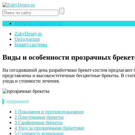
Тесты по стоматологии
ZubyDesny.ru
Ортодонтия
Брекет-системы
Виды и особенности прозрачных брекет
На сегодняшний день разработчики брекет-систем предлагают
представлены и высокоэстетичные бесцветные брекеты. В стать
ухода и стоимости лечения.
Содержание
1
Показания и противопоказания
2
Пластиковые брекеты
3
Сапфировые брекеты
4
Уход за прозрачными брекетами
5
Стоимость коррекции