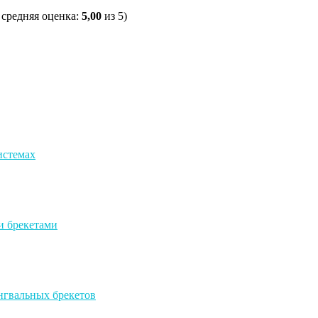
, средняя оценка:
5,00
из 5)
истемах
и брекетами
нгвальных брекетов