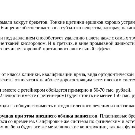
мали вокруг брекетов. Тонкие щетинки ершиков хорошо устраня
 Очищение обеспечивает зона губчатого вещества, которая, накап
 под давлением способствует удалению налета даже с самых тр
ие тканей кислородом. И в-третьих, в виде промывной жидкости 
беспечивает хороший противовоспалительный эффект.
 от класса клиники, квалификации врача, вида ортодонтической
екеты относятся к наиболее дорогостоящим эстетическим систе
 вместе с ретейнером обойдется примерно в 50-70 тыс. рублей.
челюсти вместе с ретейнером) будет стоить не менее 150 тыс. р
одит в общую стоимость ортодонтического лечения и оплачиваетс
рушая при этом внешнего облика пациентов
. Пластиковые бре
ся со временем. Сапфировые же системы по физическим и эстет
выбора будут все же металлические конструкции, так как функ