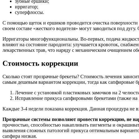
зубные ершики;
ирригатор;
суперфлоссы.
С помощью щеток и ершиков проводится очистка поверхности э
своем составе «жесткого водителя» могут заводиться под дугу.
Ирригаторы многофункциональны. Во-первых, подача жидкости
влияют на состояние пародонта: улучшается кровоток, снабжен
лекарственных трав, что наряду с механическим очищением о
Стоимость коррекции
Сколько стоят прозрачные брекеты? Стоимость лечения зависит
самым дешевым вариантом коррекции, тогда как сапфировые бр
Лечение с установкой пластиковых замочков на 2 челюсти
Исправление прикуса сапфировыми брекетами (также на 2 
Каждые 3-4 недели показана коррекция. Данная процедура не вх
Прозрачные системы позволяют провести коррекцию, не на
прочностью, способностью накапливать пигменты и окрашивать
выявления сложных патологий прикуса оптимальным вариантом 
сапфира низкая.