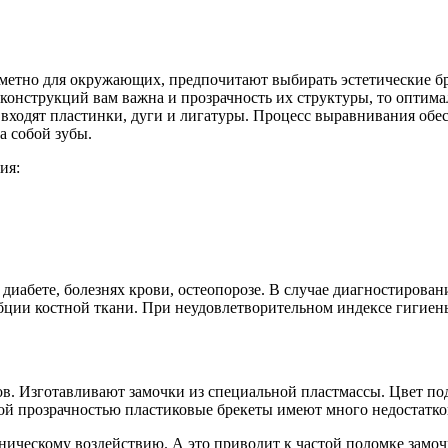
метно для окружающих, предпочитают выбирать эстетические бр
 конструкций вам важна и прозрачность их структуры, то опти
входят пластинки, дуги и лигатуры. Процесс выравнивания обесп
а собой зубы.
ия:
иабете, болезнях крови, остеопорозе. В случае диагностировани
ции костной ткани. При неудовлетворительном индексе гигиены
ов. Изготавливают замочки из специальной пластмассы. Цвет по
ой прозрачностью пластиковые брекеты имеют много недостатко
ическому воздействию. А это приводит к частой поломке замочков