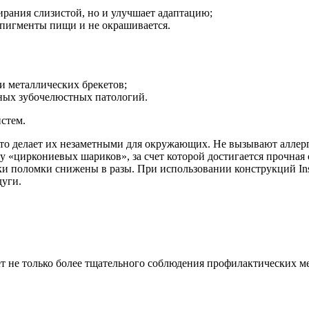
тирания слизистой, но и улучшает адаптацию;
 пигменты пищи и не окрашивается.
и металлических брекетов;
ных зубочелюстных патологий.
стем.
то делает их незаметными для окружающих. Не вызывают аллерг
ну «циркониевых шариков», за счет которой достигается прочная
ки поломки снижены в разы. При использовании конструкций Ins
дуги.
ет не только более тщательного соблюдения профилактических м