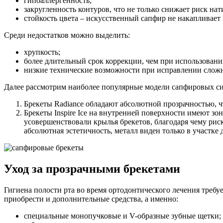
гипоаллергенность;
закругленность контуров, что не только снижает риск на
стойкость цвета – искусственный сапфир не накапливает
Среди недостатков можно выделить:
хрупкость;
более длительный срок коррекции, чем при использовани
низкие технические возможности при исправлении слож
Далее рассмотрим наиболее популярные модели сапфировых си
Брекеты Radiance обладают абсолютной прозрачностью, ч
Брекеты Inspire Ice на внутренней поверхности имеют зо
усовершенствовали крылья брекетов, благодаря чему рис
абсолютная эстетичность, металл виден только в участке 
Уход за прозрачными брекетами
Гигиена полости рта во время ортодонтического лечения требу
приобрести и дополнительные средства, а именно:
специальные монопучковые и V-образные зубные щетки;