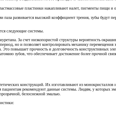
 пластмассовые пластинки накапливают налет, пигменты пищи и 
ми паза развивается высокий коэффициент трения, зубы будут п
тся следующие системы.
лиуретана. За счет низкопористой структуры вероятность окраш
период, но и позволяет контролировать механику перемещения з
иса. Это повышает прочность и долговечность конструктивных 
натомию зубов, что обеспечивает достижение более прочной свя
етических конструкций. Их изготавливают из монокристаллов и
м пациентам рекомендуют данные системы. Людям, у которых эм
 прозрачной, белоснежной эмалью.
истики: