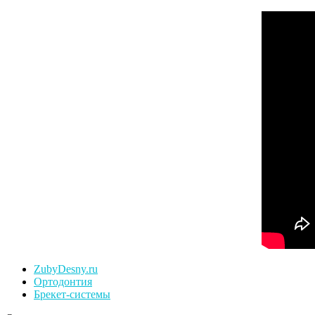
ZubyDesny.ru
Ортодонтия
Брекет-системы